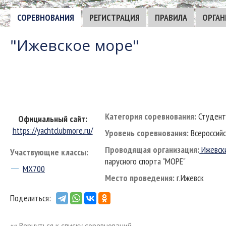
СОРЕВНОВАНИЯ
РЕГИСТРАЦИЯ
ПРАВИЛА
ОРГАН
"Ижевское море"
Категория соревнования:
Студен
Официальный сайт:
https://yachtclubmore.ru/
Уровень соревнования:
Всероссийс
Проводящая организация:
Ижевски
Участвующие классы:
парусного спорта "МОРЕ"
MX700
Место проведения:
г.Ижевск
Поделиться:
«« Вернуться к списку соревнований