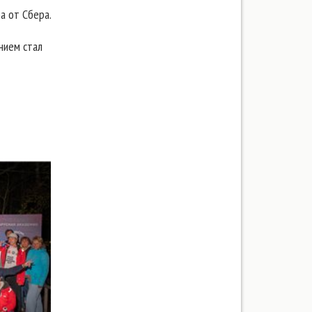
а от Сбера.
нием стал