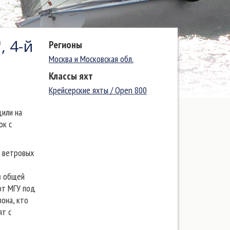
, 4-й
Регионы
Москва и Московская обл.
Классы яхт
Крейсерские яхты / Open 800
дили на
ок с
х ветровых
В
в общей
от МГУ под
она, кто
ят с