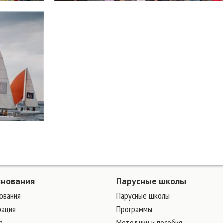
внования
Парусные школы
ования
Парусные школы
рация
Программы
а
Методики и пособия