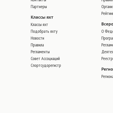
Партнеры
Органи
Рейтин
Классы яхт
Классы яхт
Всер
Подобрать яхту
О Фед
Новости
Програ
Правила
Реглам
Регламенты
Деяте
Совет Ассоциаций
Реест
Спортсудорегистр
Реги
Регион