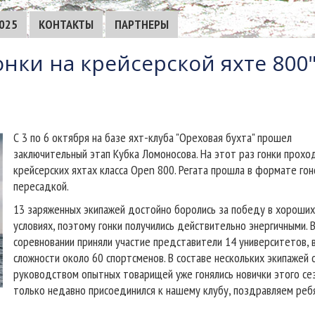
025
КОНТАКТЫ
ПАРТНЕРЫ
нки на крейсерской яхте 800"
С 3 по 6 октября на базе яхт-клуба "Ореховая бухта" прошел
заключительный этап Кубка Ломоносова. На этот раз гонки прохо
крейсерских яхтах класса Open 800. Регата прошла в формате гон
пересадкой.
13 заряженных экипажей достойно боролись за победу в хороши
условиях, поэтому гонки получились действительно энергичными. 
соревновании приняли участие представители 14 университетов, 
сложности около 60 спортсменов. В составе нескольких экипажей 
руководством опытных товарищей уже гонялись новички этого сез
только недавно присоединился к нашему клубу, поздравляем реб