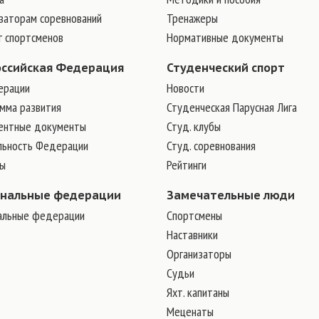
заторам соревнований
Тренажеры
г спортсменов
Нормативные документы
оссийская Федерация
Студенческий спорт
ерации
Новости
мма развития
Студенческая Парусная Лига
ентные документы
Студ. клубы
льность Федерации
Студ. соревнования
ры
Рейтинги
ональные федерации
Замечательные люди
альные федерации
Cпортсмены
Наставники
Организаторы
Судьи
Яхт. капитаны
Меценаты