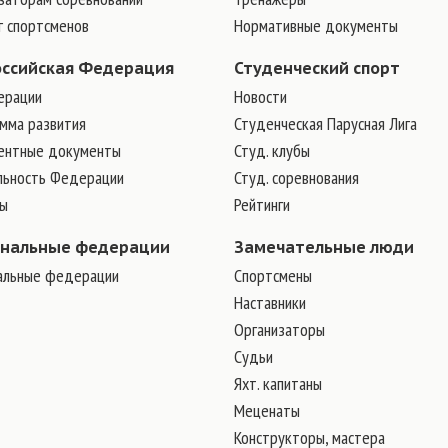
г спортсменов
Нормативные документы
оссийская Федерация
Студенческий спорт
ерации
Новости
мма развития
Студенческая Парусная Лига
ентные документы
Студ. клубы
льность Федерации
Студ. соревнования
ры
Рейтинги
ональные федерации
Замечательные люди
альные федерации
Cпортсмены
Наставники
Организаторы
Судьи
Яхт. капитаны
Меценаты
Конструкторы, мастера