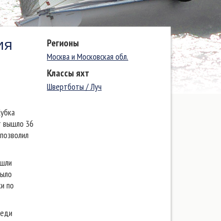
ия
Регионы
Москва и Московская обл.
Классы яхт
Швертботы / Луч
Кубка
т вышло 36
 позволил
ошли
было
ки по
реди