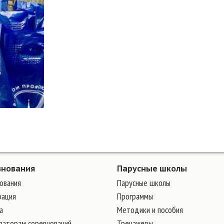
внования
Парусные школы
ования
Парусные школы
рация
Программы
а
Методики и пособия
заторам соревнований
Тренажеры