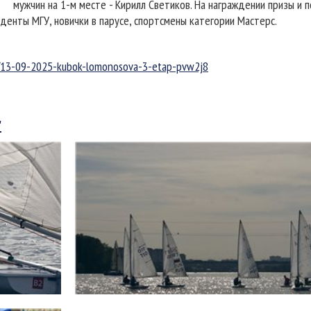
мужчин на 1-м месте - Кирилл Светиков. На награждении призы и 
денты МГУ, новички в парусе, спортсмены категории Мастерс.
sk/13-09-2025-kubok-lomonosova-3-etap-pvw2j8
"