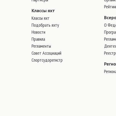
Рейтин
Классы яхт
Классы яхт
Всер
Подобрать яхту
О Фед
Новости
Програ
Правила
Реглам
Регламенты
Деяте
Совет Ассоциаций
Реест
Спортсудорегистр
Реги
Регион