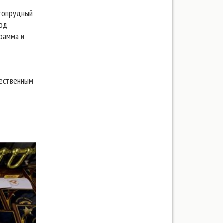
лгопрудный
ход
рамма и
щественным