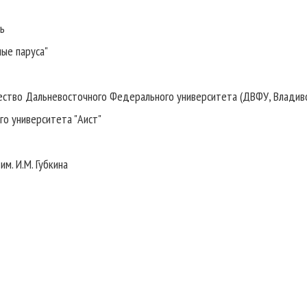
ть
ные паруса"
щество Дальневосточного Федерального университета (ДВФУ, Владив
го университета "Аист"
м. И.М. Губкина