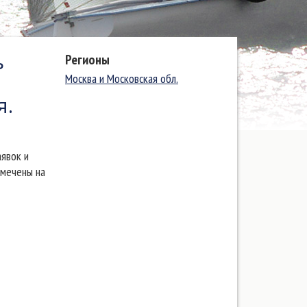
ь
Регионы
Москва и Московская обл.
я.
явок и
тмечены на