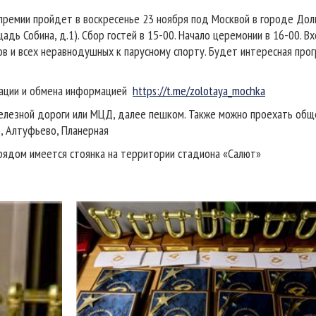
премии пройдет в воскресенье 23 ноября под Москвой в городе До
адь Собина, д.1). Сбор гостей в 15-00. Начало церемонии в 16-00. В
в и всех неравнодушных к парусному спорту. Будет интересная прог
рации и обмена информацией
https://t.me/zolotaya_mochka
железной дороги или МЦД, далее пешком. Также можно проехать об
, Алтуфьево, Планерная
 рядом имеется стоянка на территории стадиона «Салют»