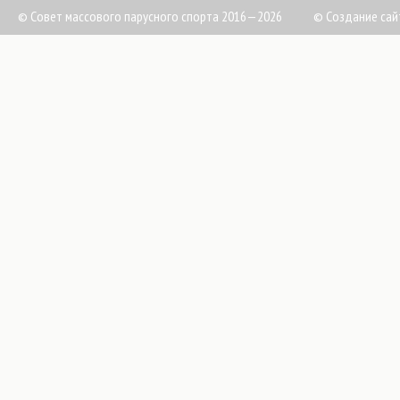
© Совет массового парусного спорта 2016—2026
©
Создание сай