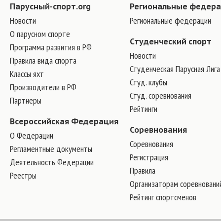
Парусный-спорт.org
Региональные федер
Новости
Региональные федерации
О парусном спорте
Студенческий спорт
Программа развития в РФ
Новости
Правила вида спорта
Студенческая Парусная Лига
Классы яхт
Студ. клубы
Производители в РФ
Студ. соревнования
Партнеры
Рейтинги
Всероссийская Федерация
Соревнования
О Федерации
Соревнования
Регламентные документы
Регистрация
Деятельность Федерации
Правила
Реестры
Организаторам соревновани
Рейтинг спортсменов