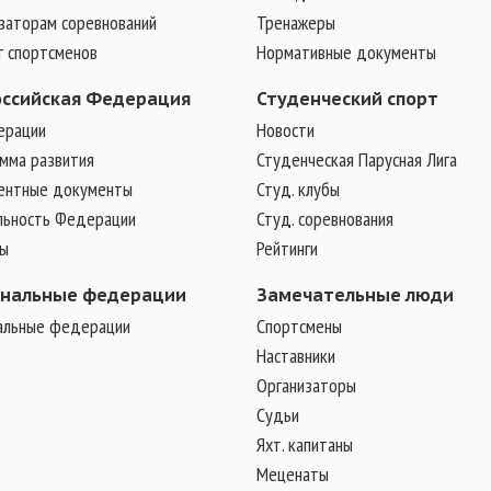
заторам соревнований
Тренажеры
г спортсменов
Нормативные документы
оссийская Федерация
Студенческий спорт
ерации
Новости
мма развития
Студенческая Парусная Лига
ентные документы
Студ. клубы
льность Федерации
Студ. соревнования
ры
Рейтинги
ональные федерации
Замечательные люди
альные федерации
Cпортсмены
Наставники
Организаторы
Судьи
Яхт. капитаны
Меценаты