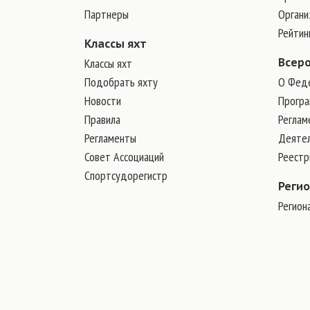
Партнеры
Органи
Рейтин
Классы яхт
Классы яхт
Всер
Подобрать яхту
О Фед
Новости
Програ
Правила
Реглам
Регламенты
Деяте
Совет Ассоциаций
Реест
Спортсудорегистр
Реги
Регион