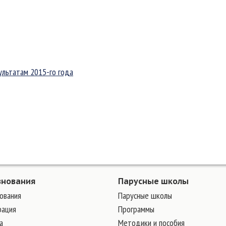
ультатам 2015-го года
внования
Парусные школы
ования
Парусные школы
рация
Программы
а
Методики и пособия