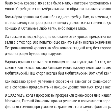
было очень красиво, но ветра было мало, и катерам приходилось 
много. У гребцов из восьмёрки каким-то образом вывалился челове
Восьмёрка пришла на финиш без одного гребца. Нам, яхтсменам, э
в этом замкнутом пространстве между домов, из-за толчеи вод
пришло 8. Остальные либо легли, либо попрятались.
Их таскали из воды. Город на основании этих уроков прекратил в
заливе с тех пор. Все попытки еще как-то выйти всегда оканчива
Петропавловской крепостью образовался гладкий лед без торосов
демонстрация буеров под парусом.
Народу пришло столько, что милиция пошла в ужас, как бы лёд не
ходить или нельзя, опасно. Слишком много народу высыпало на лёд
любительский. Наш спорт всегда был любительским. Вот клуб как 
Как показало время, увлечение спортом не зависит от финансово
не в состоянии продолжать на высшем уровне гоняться, когда нас
В 1992 году, когда профсоюзы прекратили финансирование наше
Молчанов, Евгений Иванович, принял решение о возможности пере
флота яхтсменов, при условии сохранения этого самого флота в 