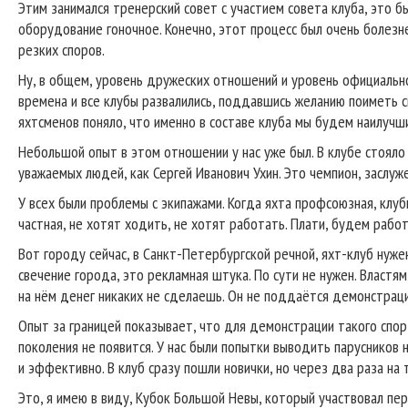
Этим занимался тренерский совет с участием совета клуба, это 
оборудование гоночное. Конечно, этот процесс был очень болезне
резких споров.
Ну, в общем, уровень дружеских отношений и уровень официально
времена и все клубы развалились, поддавшись желанию поиметь с
яхтсменов поняло, что именно в составе клуба мы будем наилучши
Небольшой опыт в этом отношении у нас уже был. В клубе стояло 
уважаемых людей, как Сергей Иванович Ухин. Это чемпион, заслуж
У всех были проблемы с экипажами. Когда яхта профсоюзная, клубн
частная, не хотят ходить, не хотят работать. Плати, будем работа
Вот городу сейчас, в Санкт-Петербургской речной, яхт-клуб нуже
свечение города, это рекламная штука. По сути не нужен. Властям
на нём денег никаких не сделаешь. Он не поддаётся демонстрац
Опыт за границей показывает, что для демонстрации такого спор
поколения не появится. У нас были попытки выводить паруснико
и эффективно. В клуб сразу пошли новички, но через два раза на
Это, я имею в виду, Кубок Большой Невы, который участвовал пер