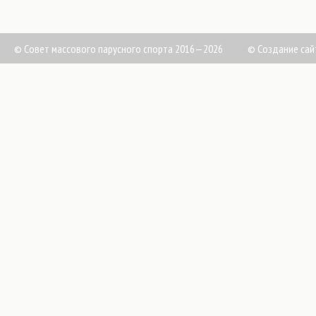
© Совет массового парусного спорта 2016—2026
©
Создание сай