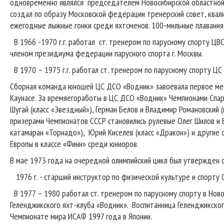
одновременно являлся председателем Новосибирской областной 
создал по образу Московской федерации тренерский совет, квали
ежегодные лыжные гонки среди яхтсменов. 100-мильные плавания 
В 1966 -1970 г.г. работал ст. тренером по парусному спорту Ц
членом президиума федерации парусного спорта г. Москвы.
В 1970 – 1975 г.г. работал ст. тренером по парусному спорту Ц
Сборная команда юношей ЦС ДСО «Водник» завоевала первое мес
Каунасе. За времяегоработы в ЦС ДСО «Водник» Чемпионами Спа
Шугай (класс «Звездный»), Герман Белов и Владимир Романовский 
призерами Чемпионатов СССР становились рулевые Олег Шилов и В
катамаран «Торнадо»), Юрий Киселев (класс «Дракон») и другие 
Европы в классе «Финн» среди юниоров.
В мае 1973 года на очередной олимпийский цикл был утвержден 
1976 г. - старший инструктор по физической культуре и спорту
В 1977 – 1980 работал ст. тренером по парусному спорту в Ново
Геленджикского яхт-клуба «Водник». Воспитанница Геленджикского
Чемпионате мира ИСАФ 1997 года в Японии.