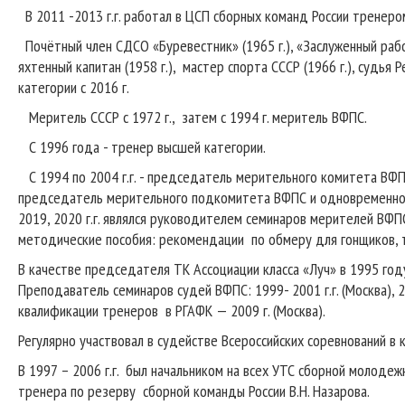
В 2011 -2013 г.г. работал в ЦСП сборных команд России тренеро
Почётный член СДСО «Буревестник» (1965 г.), «Заслуженный работ
яхтенный капитан (1958 г.), мастер спорта СССР (1966 г.), судья 
категории с 2016 г.
Меритель СССР с 1972 г., затем с 1994 г. меритель ВФПС.
С 1996 года - тренер высшей категории.
С 1994 по 2004 г.г. - председатель мерительного комитета ВФПС
председатель мерительного подкомитета ВФПС и одновременно чл
2019, 2020 г.г. являлся руководителем семинаров мерителей ВФ
методические пособия: рекомендации по обмеру для гонщиков, т
В качестве председателя ТК Ассоциации класса «Луч» в 1995 году
Преподаватель семинаров судей ВФПС: 1999- 2001 г.г. (Москва), 2
квалификации тренеров в РГАФК — 2009 г. (Москва).
Регулярно участвовал в судействе Всероссийских соревнований в
В 1997 – 2006 г.г. был начальником на всех УТС сборной молоде
тренера по резерву сборной команды России В.Н. Назарова.