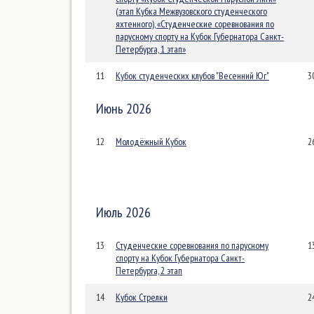
(этап Кубка Межвузовского студенческого
яхтенного), «Студенческие соревнования по
парусному спорту на Кубок Губернатора Санкт-
Петербурга, 1 этап»
11
Кубок студенческих клубов "Весенний Юг"
3
Июнь 2026
12
Молодёжный Кубок
2
Июль 2026
13
Студенческие соревнования по парусному
1
спорту на Кубок Губернатора Санкт-
Петербурга, 2 этап
14
Кубок Стрелки
2