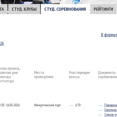
ГА
СТУД. КЛУБЫ
СТУД. СОРЕВНОВАНИЯ
РЕЙТИНГИ
В формат
026
роки провед.,
ключая дни
Место
Участвующие
Документы
риезда
проведения
классы
соревнован
 отъезда
2.03- 16.03.2026
Имеретинский порт
J/70
Положен
Гоночная
Список у