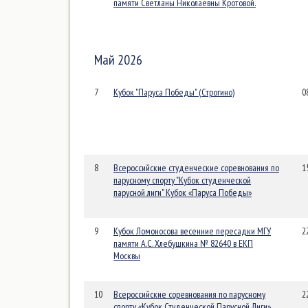
памяти Светланы Николаевны Кротовой.
Май 2026
7
Кубок "Паруса Победы" (Строгино)
0
8
Всероссийские студенческие соревнования по
1
парусному спорту "Кубок студенческой
парусной лиги" Кубок «Паруса Победы»
9
Кубок Ломоносова весенние пересадки МГУ
2
памяти А.С. Хлебушкина № 82640 в ЕКП
Москвы
10
Всероссийские соревнования по парусному
2
спорту «Кубок Студенческой Парусной Лиги»