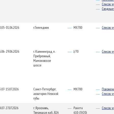
Список у
Сводные 
0.05- 01.06.2026
г.Геленджик
MX700
Список у
6.06- 29.06.2026
г. Калининград, п.
J/70
Список у
Прибрежный,
Мамоновское
шоссе
3.07- 15.07.2026
Санкт-Петербург,
MX700
Положен
акватория Невской
Список у
губы
4.07- 27.07.2026
г. Ярославль,
Ракета
Список у
Тверицкая наб., 82А
610 (SV20)