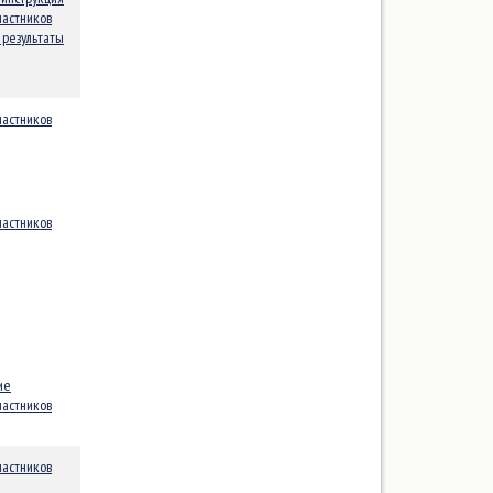
Звездный (Star)
частников
результаты
Зимний виндсерфинг
Кадет (Cadet)
Кайтинг (Курс-рейс, Фристайл)
частников
Картер30
Катамаран "Торнадо"
класс 10R
частников
Конрад25Р
Крейсерско-гоночные яхты,
обмеренные по упрощенной
системе обмера/гандикапа
"УПО"
ие
Л-6
частников
Лазер 4,7 (Laser 4,7)
Луч
частников