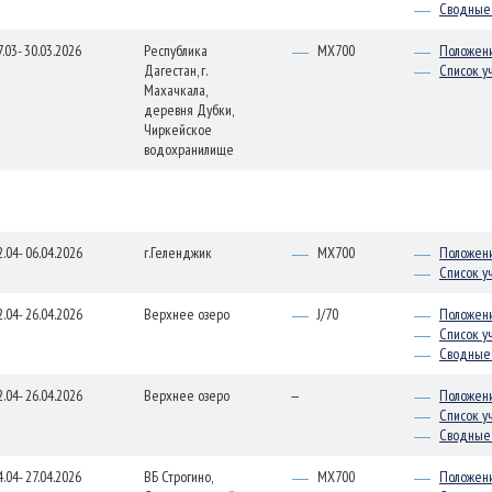
Сводные 
7.03- 30.03.2026
Республика
MX700
Положен
Дагестан, г.
Список у
Махачкала,
деревня Дубки,
Чиркейское
водохранилище
2.04- 06.04.2026
г.Геленджик
MX700
Положен
Список у
2.04- 26.04.2026
Верхнее озеро
J/70
Положен
Список у
Сводные 
2.04- 26.04.2026
Верхнее озеро
—
Положен
Список у
Сводные 
4.04- 27.04.2026
ВБ Строгино,
MX700
Положен