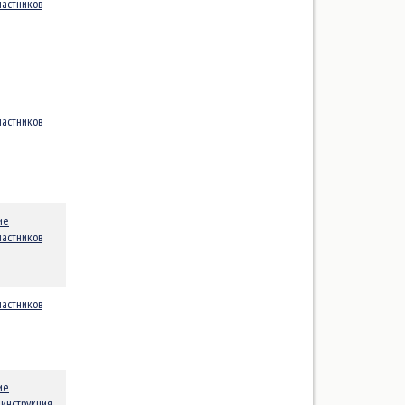
Nacra 17
частников
Open 800
ORC IMS
Platu 25
RS-X
частников
SB20
Zoom-8
А-класс
ие
буер DN
частников
Буер свободного класса С-8
буер-монотип XV
частников
ДНК (Детский Национальный
Класс)
Дракон (Dragon)
Европа
ие
 инструкция