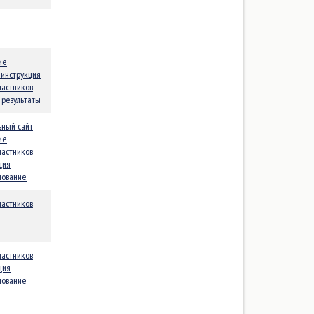
М класс (Marblehead)
Микро (Micro)
Оптимист
ие
Оптимист Ледовый
 инструкция
частников
Пластиковый ял
результаты
Ракета 610 (SV20)
ный сайт
Ракета 670
ие
частников
Ракета-270
ция
Рейсборд (Raceboard)
нование
Сантер-760 (Santer-760)
частников
Снайп (Snipe)
Сноукайтинг
частников
Солинг (Soling)
ция
нование
Техно 293 (Techno 293 One
Design)