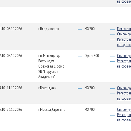
на сорев
1.10- 05.10.2026
г.Владивосток
MX700
Положен
Список у
Регистра
на сорев
2.10- 05.10.2026
г.о. Мытищи, д.
Open 800
Список у
Болтино, ул.
Регистра
Ореховая 1, офис
на сорев
УЦ "Парусная
Академия"
9.10- 11.10.2026
г.Геленджик
MX700
Список у
Регистра
на сорев
3.10- 26.10.2026
г.Москва, Строгино
MX700
Список у
Регистра
на сорев