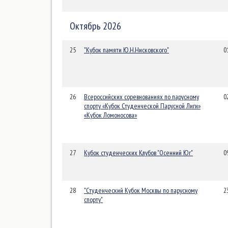
Октябрь 2026
25
"Кубок памяти Ю.Н.Нисковского"
0
26
Всероссийских соревнованиях по парусному
0
спорту «Кубок Студенческой Парусной Лиги»
«Кубок Ломоносова»
27
Кубок студенческих Клубов "Осенний Юг"
0
28
"Студенческий Кубок Москвы по парусному
2
спорту"