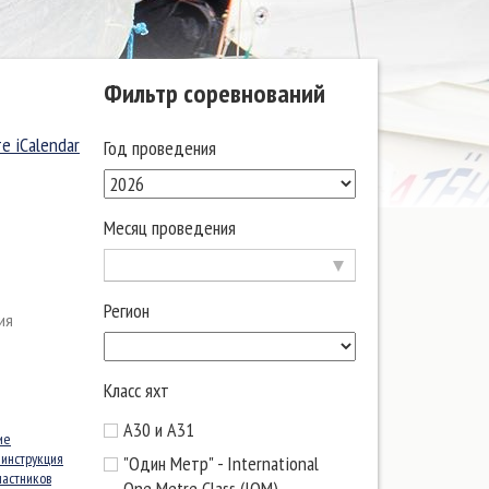
Фильтр соревнований
е iCalendar
Год проведения
Месяц проведения
Регион
ия
Класс яхт
А30 и А31
ие
 инструкция
"Один Метр" - International
частников
One Metre Class (IOM)