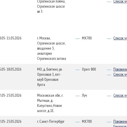
Строгинская пойма,
Список у
Строгинское шоссе
вл 3
8.05- 11.05.2026
г. Москва,
MX700
Список у
Строгинское шоссе,
владение 3,
акватория
Строгинского затона
5.05- 18.05.2026
МО, д. Болтино, ул.
Open 800
Положен
Ореховая 1, яхт-
Список у
клуб Ореховая
бухта
2.05- 25.05.2026
Московская обл., г.
Луч
Список у
Мытищи, д.
Капустино, Новое
шоссе, д.1Е.
2.05- 25.05.2026
г. Санкт-Петербург
MX700
Положен
Гоночная