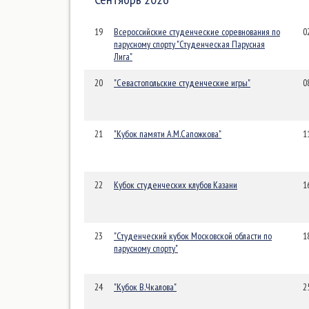
19
Всероссийские студенческие соревнования по
0
парусному спорту "Студенческая Парусная
Лига"
20
"Севастопольские студенческие игры"
0
21
"Кубок памяти А.М.Сапожкова"
1
22
Кубок студенческих клубов Казани
1
23
"Студенческий кубок Московской области по
1
парусному спорту"
24
"Кубок В.Чкалова"
2