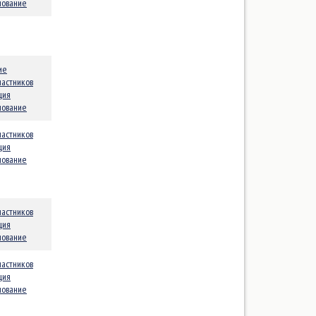
нование
ие
частников
ция
нование
частников
ция
нование
частников
ция
нование
частников
ция
нование