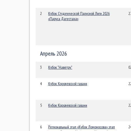
2
Кубок Студенческой Парусной Лиги 2026
2
«Паруса Дагестана»
Апрель 2026
3
Кубок "Наветру"
0
4
Кубок Королевской гавани
2
5
Кубок Королевской гавани
2
6
Региональный этап «Кубок Ломоносова» этап
2