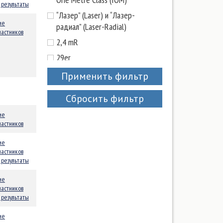
результаты
“Лазер” (Laser) и “Лазер-
ие
радиал” (Laser-Radial)
частников
2,4 mR
29er
420
Применить фильтр
470
Сбросить фильтр
49-er, 49-er FX
ие
Flying Dutchman (Летучий
частников
голландец)
ие
Funboard (Фанборд)
частников
результаты
Hobie CAT 15 Club
J/70
ие
частников
MICRO MAGIC
результаты
MX700
ие