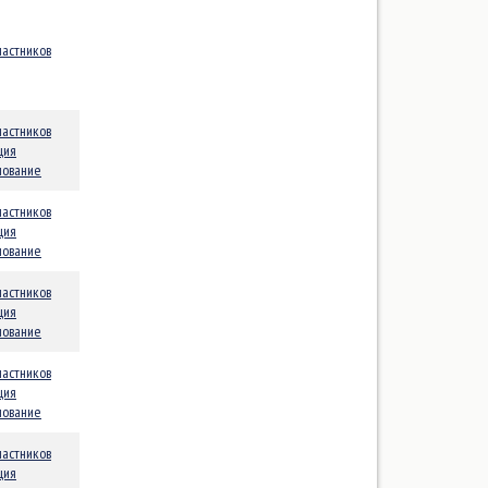
Финн (Finn)
Формула (Formula)
частников
Четвертьтонник
эМ-Ка
частников
ция
нование
частников
ция
нование
частников
ция
нование
частников
ция
нование
частников
ция