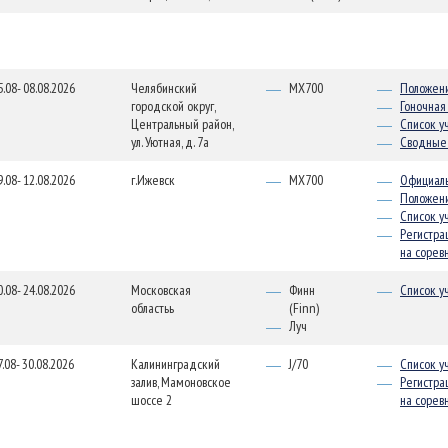
5.08- 08.08.2026
Челябинский
MX700
Положен
городской округ,
Гоночная
Центральный район,
Список у
ул. Уютная, д. 7а
Сводные 
9.08- 12.08.2026
г.Ижевск
MX700
Официаль
Положен
Список у
Регистра
на сорев
0.08- 24.08.2026
Московская
Финн
Список у
областьь
(Finn)
Луч
7.08- 30.08.2026
Калининградский
J/70
Список у
залив, Мамоновское
Регистра
шоссе 2
на сорев