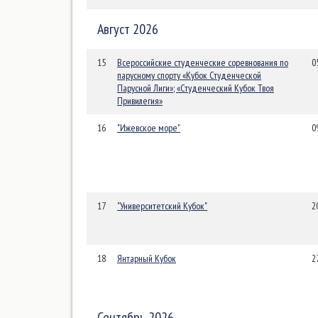
Август 2026
15
Всероссийские студенческие соревнования по
0
парусному спорту «Кубок Студенческой
Парусной Лиги»; «Студенческий Кубок Твоя
Привилегия»
16
"Ижевское море"
0
17
"Университетский Кубок"
2
18
Янтарный Кубок
2
Сентябрь 2026