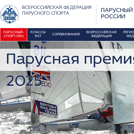
ВСЕРОССИЙСКАЯ ФЕДЕРАЦИЯ
ПАРУСНЫЙ
ПАРУСНОГО СПОРТА
РОССИИ
ПАРУСНЫЙ-
КЛАССЫ
ВСЕРОССИЙСКАЯ
РЕГИ
СОРЕВНОВАНИЯ
СПОРТ.ORG
ЯХТ
ФЕДЕРАЦИЯ
ФЕД
Парусная премия
2025